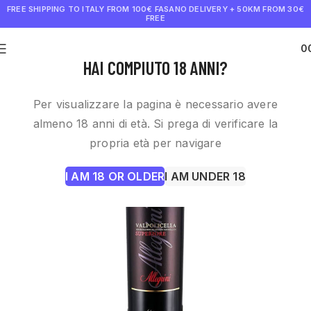
FREE SHIPPING TO ITALY FROM 100€
FASANO DELIVERY + 50KM FROM 30€
FREE
0
€
0.0
HAI COMPIUTO 18 ANNI?
Per visualizzare la pagina è necessario avere
almeno 18 anni di età. Si prega di verificare la
propria età per navigare
I AM 18 OR OLDER
I AM UNDER 18