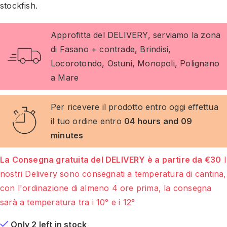
stockfish.
Approfitta del DELIVERY, serviamo la zona
di Fasano + contrade, Brindisi,
Locorotondo, Ostuni, Monopoli, Polignano
a Mare
Per ricevere il prodotto entro oggi effettua
il tuo ordine entro
04 hours and 09
minutes
La Consegna gratuita del DELIVERY è a partire da €30
I
nostri Delivery sono consegnati a temperatura di cantina,
con l'ordinazione di almeno 4 ore prima, la consegna
sarà a temperatura tra i 10° e i 12°
Only 2 left in stock