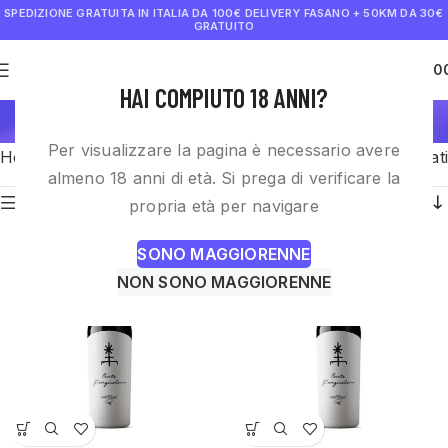
SPEDIZIONE GRATUITA IN ITALIA DA 100€
DELIVERY FASANO + 50KM DA 30€
GRATUITO
0
€
0.0
HAI COMPIUTO 18 ANNI?
Shop
Per visualizzare la pagina è necessario avere
Home
Shop
Visualizzazione di 1-12 di 202 risultati
almeno 18 anni di età. Si prega di verificare la
Filtri
propria età per navigare
SONO MAGGIORENNE
NON SONO MAGGIORENNE