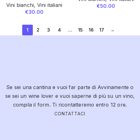
Vini bianchi
,
Vini italiani
€
50.00
€
30.00
1
2
3
4
…
15
16
17
→
Se sei una cantina e vuoi far parte di Avvinamente o
se sei un wine lover e vuoi saperne di più su un vino,
compila il form. Ti ricontatteremo entro 12 ore.
CONTATTACI