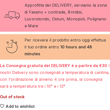
Approfitta del DELIVERY, serviamo la zona
di Fasano + contrade, Brindisi,
Locorotondo, Ostuni, Monopoli, Polignano
a Mare
Per ricevere il prodotto entro oggi effettua
il tuo ordine entro
10 hours and 48
minutes
La Consegna gratuita del DELIVERY è a partire da €30
I
nostri Delivery sono consegnati a temperatura di cantina,
con l'ordinazione di almeno 4 ore prima, la consegna
sarà a temperatura tra i 10° e i 12°
Out of stock
Add to wishlist