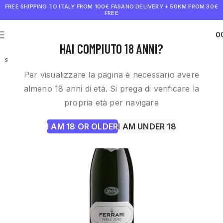
FREE SHIPPING TO ITALY FROM 100€
FASANO DELIVERY + 50KM FROM 30€
FREE
0
€
0.0
HAI COMPIUTO 18 ANNI?
SOLD OUT
Per visualizzare la pagina è necessario avere
almeno 18 anni di età. Si prega di verificare la
propria età per navigare
I AM 18 OR OLDER
I AM UNDER 18