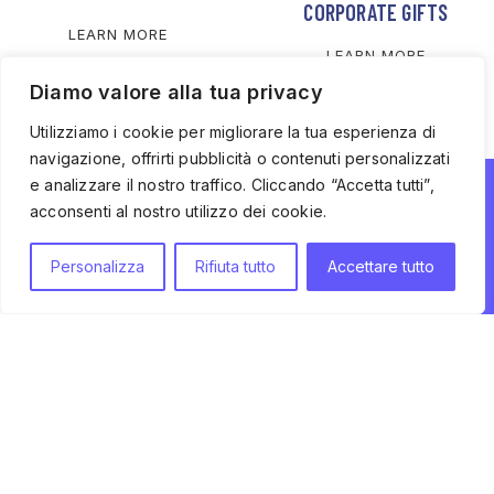
CORPORATE GIFTS
LEARN MORE
LEARN MORE
Diamo valore alla tua privacy
Utilizziamo i cookie per migliorare la tua esperienza di
navigazione, offrirti pubblicità o contenuti personalizzati
e analizzare il nostro traffico. Cliccando “Accetta tutti”,
acconsenti al nostro utilizzo dei cookie.
SIGN UP FOR OUR NEWSLETTER
Personalizza
Rifiuta tutto
Accettare tutto
0
Keep up to date with the latest wine news, events and
Shop
Wishlist
My account
Cart
promotions.
FOLLOW US