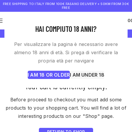
FREE SHIPPING TO ITALY FROM 100€
FASANO DELIVERY + 50KM FROM 30€
FREE
0
€
0.0
HAI COMPIUTO 18 ANNI?
SHOPPING CART
Per visualizzare la pagina è necessario avere
almeno 18 anni di età. Si prega di verificare la
propria età per navigare
I AM 18 OR OLDER
I AM UNDER 18
Your cart is currently empty.
Before proceed to checkout you must add some
products to your shopping cart.
You will find a lot of
interesting products on our "Shop" page.
RETURN TO SHOP