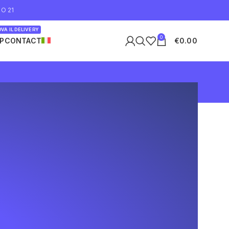
O 21
VA IL DELIVERY
0
P
CONTACT
€
0.00