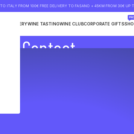
 TO ITALY FROM 100€ FREE DELIVERY TO FASANO + 45KM FROM 30€ UP T
PRO
NE DELIVERY
WINE TASTING
WINE CLUB
CORPORATE GIFTS
SHO
Contact