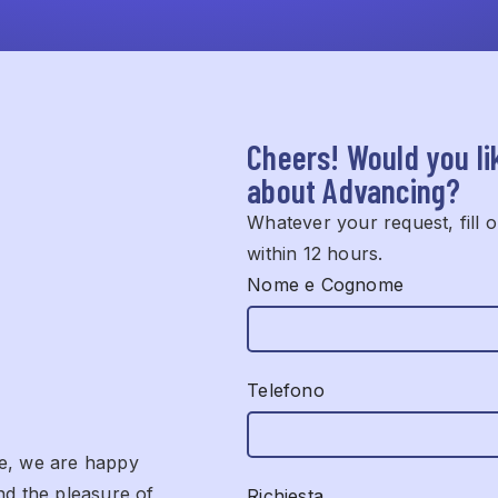
Cheers! Would you li
about Advancing?
Whatever your request, fill o
within 12 hours.
Nome e Cognome
Telefono
te, we are happy
nd the pleasure of
Richiesta