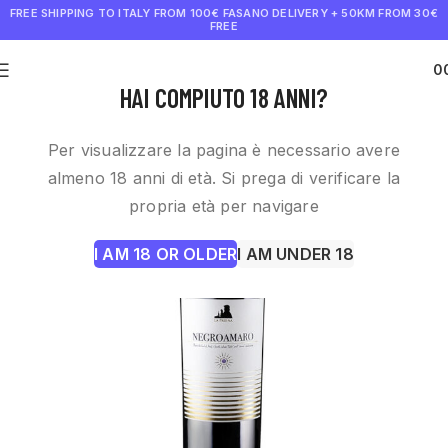
FREE SHIPPING TO ITALY FROM 100€
FASANO DELIVERY + 50KM FROM 30€
FREE
0
€
0.0
HAI COMPIUTO 18 ANNI?
Per visualizzare la pagina è necessario avere
almeno 18 anni di età. Si prega di verificare la
propria età per navigare
I AM 18 OR OLDER
I AM UNDER 18