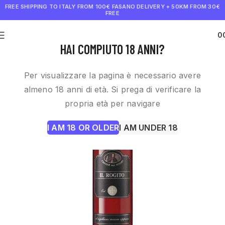
FREE SHIPPING TO ITALY FROM 100€
FASANO DELIVERY + 50KM FROM 30€
FREE
0
€
0.0
HAI COMPIUTO 18 ANNI?
Per visualizzare la pagina è necessario avere
almeno 18 anni di età. Si prega di verificare la
propria età per navigare
I AM 18 OR OLDER
I AM UNDER 18