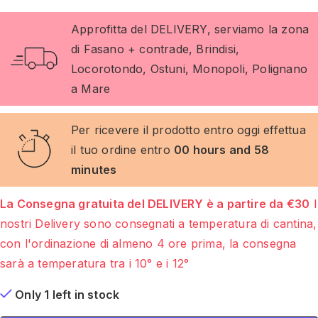
Approfitta del DELIVERY, serviamo la zona
di Fasano + contrade, Brindisi,
Locorotondo, Ostuni, Monopoli, Polignano
a Mare
Per ricevere il prodotto entro oggi effettua
il tuo ordine entro
00 hours and 58
minutes
La Consegna gratuita del DELIVERY è a partire da €30
I
nostri Delivery sono consegnati a temperatura di cantina,
con l'ordinazione di almeno 4 ore prima, la consegna
sarà a temperatura tra i 10° e i 12°
Only 1 left in stock