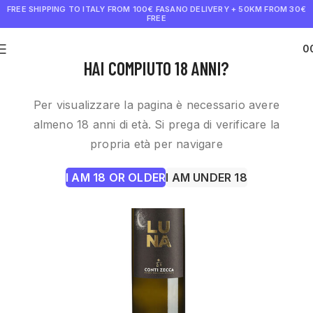
FREE SHIPPING TO ITALY FROM 100€
FASANO DELIVERY + 50KM FROM 30€
FREE
0
€
0.0
HAI COMPIUTO 18 ANNI?
Per visualizzare la pagina è necessario avere
almeno 18 anni di età. Si prega di verificare la
propria età per navigare
I AM 18 OR OLDER
I AM UNDER 18