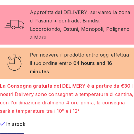
Approfitta del DELIVERY, serviamo la zona
di Fasano + contrade, Brindisi,
Locorotondo, Ostuni, Monopoli, Polignano
a Mare
Per ricevere il prodotto entro oggi effettua
il tuo ordine entro
04 hours and 16
minutes
La Consegna gratuita del DELIVERY è a partire da €30
I
nostri Delivery sono consegnati a temperatura di cantina,
con l'ordinazione di almeno 4 ore prima, la consegna
sarà a temperatura tra i 10° e i 12°
In stock