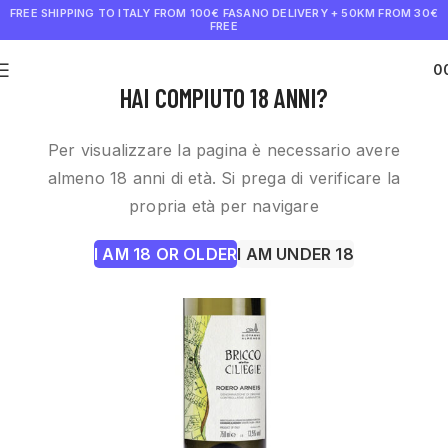
FREE SHIPPING TO ITALY FROM 100€
FASANO DELIVERY + 50KM FROM 30€
FREE
0
€
0.0
HAI COMPIUTO 18 ANNI?
Per visualizzare la pagina è necessario avere
almeno 18 anni di età. Si prega di verificare la
propria età per navigare
I AM 18 OR OLDER
I AM UNDER 18