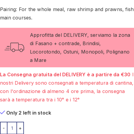
Pairing: For the whole meal, raw shrimp and prawns, fish
main courses.
Approfitta del DELIVERY, serviamo la zona
di Fasano + contrade, Brindisi,
Locorotondo, Ostuni, Monopoli, Polignano
a Mare
La Consegna gratuita del DELIVERY è a partire da €30
I
nostri Delivery sono consegnati a temperatura di cantina,
con l'ordinazione di almeno 4 ore prima, la consegna
sarà a temperatura tra i 10° e i 12°
Only 2 left in stock