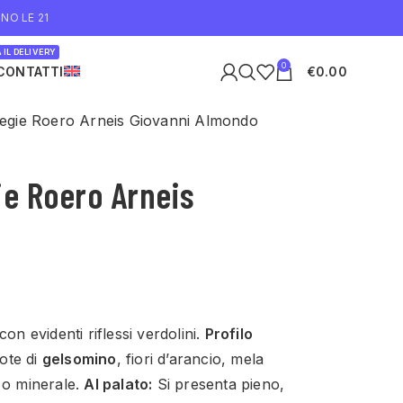
NO LE 21
 IL DELIVERY
0
CONTATTI
€
0.00
liegie Roero Arneis Giovanni Almondo
gie Roero Arneis
on evidenti riflessi verdolini.
Profilo
ote di
gelsomino
, fiori d’arancio, mela
o minerale.
Al palato:
Si presenta pieno,