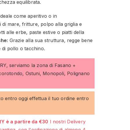
chezza equilibrata.
ideale come aperitivo o in
 di mare, fritture, polpo alla griglia e
tti alle erbe, paste estive o piatti della
che:
Grazie alla sua struttura, regge bene
 di pollo o tacchino.
ERY, serviamo la zona di Fasano +
ocorotondo, Ostuni, Monopoli, Polignano
to entro oggi effettua il tuo ordine entro
Y è a partire da €30
I nostri Delivery
cantina, con l'ordinazione di almeno 4