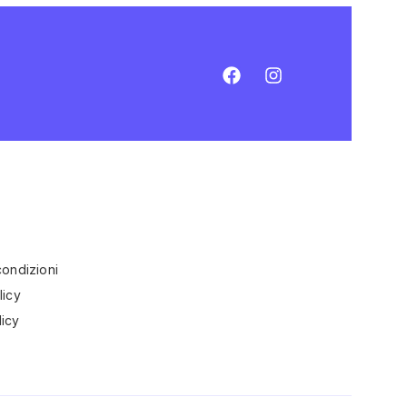
condizioni
licy
icy