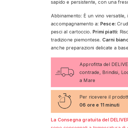
sapido e persistente, con una fres
Abbinamento: È un vino versatile, 
accompagnamento a:
Pesce:
Crudi
pesci al cartoccio.
Primi piatti:
Riso
tradizione piemontese.
Carni bian
anche preparazioni delicate a base
Approfitta del DELIV
contrade, Brindisi, L
a Mare
Per ricevere il prodot
06 ore e 11 minuti
La Consegna gratuita del DELIVER
sono consegnati a temperatura di 