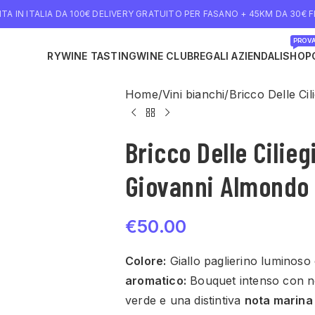
TA IN ITALIA DA 100€ DELIVERY GRATUITO PER FASANO + 45KM DA 30€ FI
PROVA
NE DELIVERY
WINE TASTING
WINE CLUB
REGALI AZIENDALI
SHOP
Home
Vini bianchi
Bricco Delle Ci
Bricco Delle Cilie
Giovanni Almondo
€
50.00
Colore:
Giallo paglierino luminoso c
aromatico:
Bouquet intenso con n
verde e una distintiva
nota marina