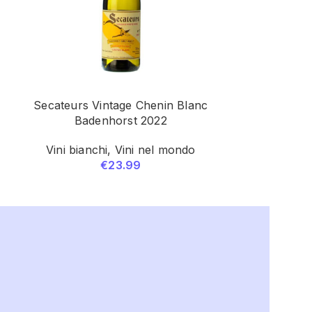
Secateurs Vintage Chenin Blanc
Topf Rieslin
Badenhorst 2022
Vini bianchi
,
Vini nel mondo
Vini bianc
€
23.99