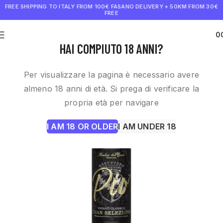
FREE SHIPPING TO ITALY FROM 100€
FASANO DELIVERY + 50KM FROM 30€
FREE
0
€
0.0
HAI COMPIUTO 18 ANNI?
Per visualizzare la pagina è necessario avere
almeno 18 anni di età. Si prega di verificare la
propria età per navigare
I AM 18 OR OLDER
I AM UNDER 18