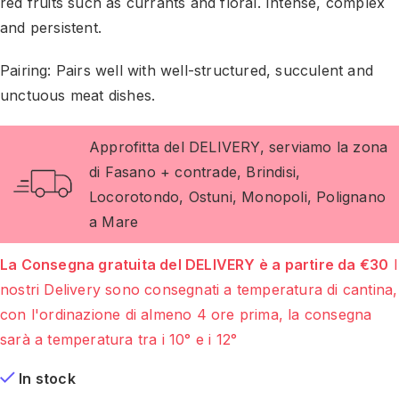
red fruits such as currants and floral. Intense, complex
and persistent.
Pairing: Pairs well with well-structured, succulent and
unctuous meat dishes.
Approfitta del DELIVERY, serviamo la zona
di Fasano + contrade, Brindisi,
Locorotondo, Ostuni, Monopoli, Polignano
a Mare
La Consegna gratuita del DELIVERY è a partire da €30
I
nostri Delivery sono consegnati a temperatura di cantina,
con l'ordinazione di almeno 4 ore prima, la consegna
sarà a temperatura tra i 10° e i 12°
In stock