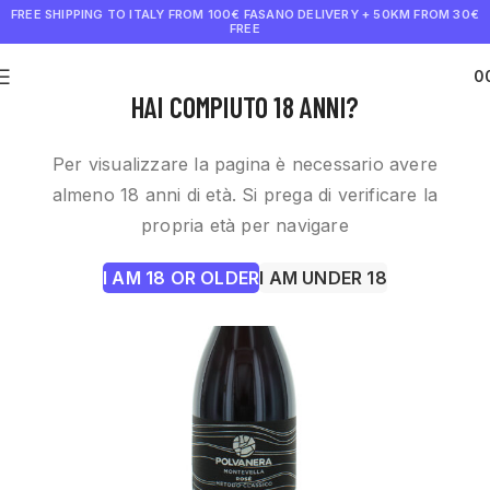
FREE SHIPPING TO ITALY FROM 100€
FASANO DELIVERY + 50KM FROM 30€
FREE
0
€
0.0
HAI COMPIUTO 18 ANNI?
Per visualizzare la pagina è necessario avere
almeno 18 anni di età. Si prega di verificare la
propria età per navigare
I AM 18 OR OLDER
I AM UNDER 18