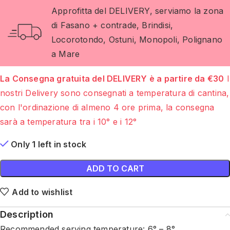
Approfitta del DELIVERY, serviamo la zona
di Fasano + contrade, Brindisi,
Locorotondo, Ostuni, Monopoli, Polignano
a Mare
La Consegna gratuita del DELIVERY è a partire da €30
I
nostri Delivery sono consegnati a temperatura di cantina,
con l'ordinazione di almeno 4 ore prima, la consegna
sarà a temperatura tra i 10° e i 12°
Only 1 left in stock
ADD TO CART
Add to wishlist
Description
Recommended serving temperature: 6° – 8°