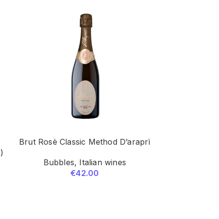
Brut Rosè Classic Method D’araprì
Pas Dosè Cla
)
Bubbles
,
Italian wines
Bubbl
€
42.00