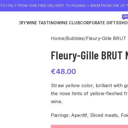
 TO ITALY FROM 100€ FREE DELIVERY TO FASANO + 45KM FROM 30€ UP T
PRO
NE DELIVERY
WINE TASTING
WINE CLUB
CORPORATE GIFTS
SHO
Home
Bubbles
Fleury-Gille BRU
Fleury-Gille BRUT
€
48.00
Straw yellow color, brilliant with 
the nose hints of yellow-fleshed fru
wine.
Pairings: Aperitif, Sliced meats, Fo