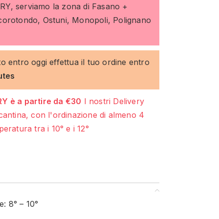
ERY, serviamo la zona di Fasano +
ocorotondo, Ostuni, Monopoli, Polignano
to entro oggi effettua il tuo ordine entro
utes
Y è a partire da €30
I nostri Delivery
cantina, con l'ordinazione di almeno 4
eratura tra i 10° e i 12°
: 8° – 10°