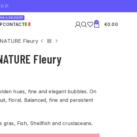
O 21
VA IL DELIVERY
0
P
CONTACT
€
0.00
T NATURE Fleury
 NATURE Fleury
golden hues, fine and elegant bubbles. On
it, floral. Balanced, fine and persistent
ie gras, Fish, Shellfish and crustaceans.