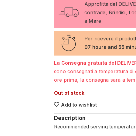
Approfitta del DELIV
contrade, Brindisi, L
a Mare
Per ricevere il prodot
07 hours and 55 min
La Consegna gratuita del DELIVER
sono consegnati a temperatura di 
ore prima, la consegna sarà a temp
Out of stock
Add to wishlist
Description
Recommended serving temperature