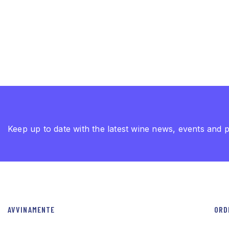
Keep up to date with the latest wine news, events and 
AVVINAMENTE
ORD