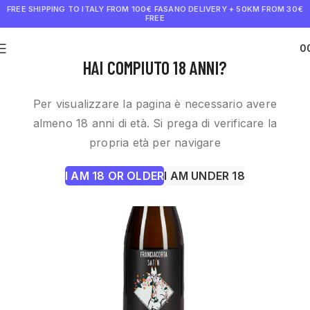
FREE SHIPPING TO ITALY FROM 100€
FASANO DELIVERY + 50KM FROM 30€
FREE
0
€
0.0
HAI COMPIUTO 18 ANNI?
Per visualizzare la pagina è necessario avere
almeno 18 anni di età. Si prega di verificare la
propria età per navigare
I AM 18 OR OLDER
I AM UNDER 18