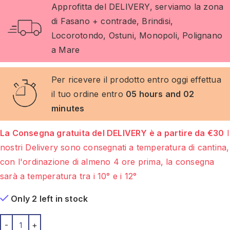
Approfitta del DELIVERY, serviamo la zona
di Fasano + contrade, Brindisi,
Locorotondo, Ostuni, Monopoli, Polignano
a Mare
Per ricevere il prodotto entro oggi effettua
il tuo ordine entro
05 hours and 02
minutes
La Consegna gratuita del DELIVERY è a partire da €30
I
nostri Delivery sono consegnati a temperatura di cantina,
con l'ordinazione di almeno 4 ore prima, la consegna
sarà a temperatura tra i 10° e i 12°
Only 2 left in stock