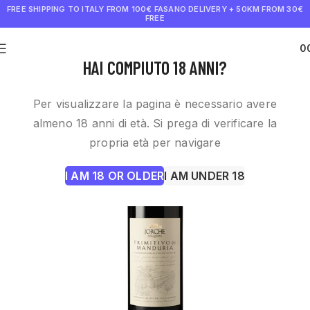
FREE SHIPPING TO ITALY FROM 100€
FASANO DELIVERY + 50KM FROM 30€
FREE
0
€
0.0
HAI COMPIUTO 18 ANNI?
Per visualizzare la pagina è necessario avere
almeno 18 anni di età. Si prega di verificare la
propria età per navigare
I AM 18 OR OLDER
I AM UNDER 18