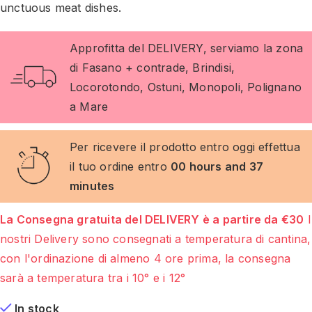
unctuous meat dishes.
Approfitta del DELIVERY, serviamo la zona
di Fasano + contrade, Brindisi,
Locorotondo, Ostuni, Monopoli, Polignano
a Mare
Per ricevere il prodotto entro oggi effettua
il tuo ordine entro
00 hours and 37
minutes
La Consegna gratuita del DELIVERY è a partire da €30
I
nostri Delivery sono consegnati a temperatura di cantina,
con l'ordinazione di almeno 4 ore prima, la consegna
sarà a temperatura tra i 10° e i 12°
In stock