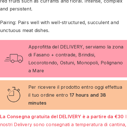
red fruits such as currants and floral. Intense, complex
and persistent.
Pairing: Pairs well with well-structured, succulent and
unctuous meat dishes.
Approfitta del DELIVERY, serviamo la zona
di Fasano + contrade, Brindisi,
Locorotondo, Ostuni, Monopoli, Polignano
a Mare
Per ricevere il prodotto entro oggi effettua
il tuo ordine entro
17 hours and 38
minutes
La Consegna gratuita del DELIVERY è a partire da €30
I
nostri Delivery sono consegnati a temperatura di cantina,