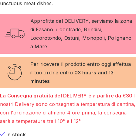
unctuous meat dishes.
Approfitta del DELIVERY, serviamo la zona
di Fasano + contrade, Brindisi,
Locorotondo, Ostuni, Monopoli, Polignano
a Mare
Per ricevere il prodotto entro oggi effettua
il tuo ordine entro
03 hours and 13
minutes
La Consegna gratuita del DELIVERY è a partire da €30
I
nostri Delivery sono consegnati a temperatura di cantina,
con l'ordinazione di almeno 4 ore prima, la consegna
sarà a temperatura tra i 10° e i 12°
In stock