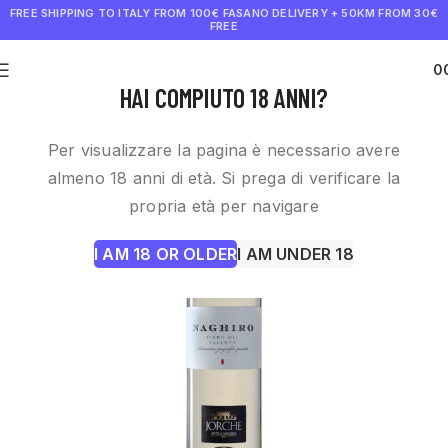
FREE SHIPPING TO ITALY FROM 100€
FASANO DELIVERY + 50KM FROM 30€
FREE
0
€
0.0
HAI COMPIUTO 18 ANNI?
Per visualizzare la pagina è necessario avere
almeno 18 anni di età. Si prega di verificare la
propria età per navigare
I AM 18 OR OLDER
I AM UNDER 18