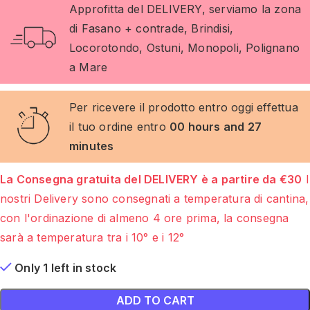
Approfitta del DELIVERY, serviamo la zona
di Fasano + contrade, Brindisi,
Locorotondo, Ostuni, Monopoli, Polignano
a Mare
Per ricevere il prodotto entro oggi effettua
il tuo ordine entro
00 hours and 27
minutes
La Consegna gratuita del DELIVERY è a partire da €30
I
nostri Delivery sono consegnati a temperatura di cantina,
con l'ordinazione di almeno 4 ore prima, la consegna
sarà a temperatura tra i 10° e i 12°
Only 1 left in stock
ADD TO CART