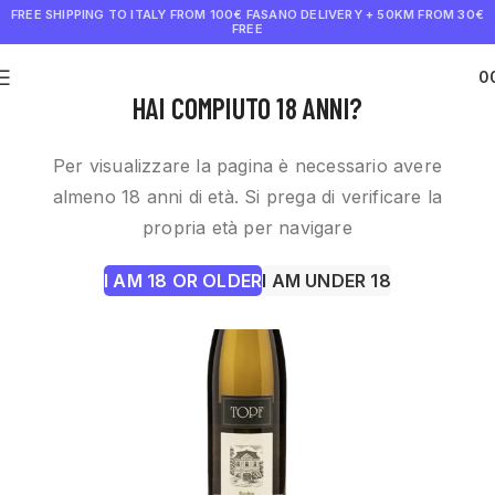
FREE SHIPPING TO ITALY FROM 100€
FASANO DELIVERY + 50KM FROM 30€
FREE
0
€
0.0
HAI COMPIUTO 18 ANNI?
Per visualizzare la pagina è necessario avere
almeno 18 anni di età. Si prega di verificare la
propria età per navigare
I AM 18 OR OLDER
I AM UNDER 18