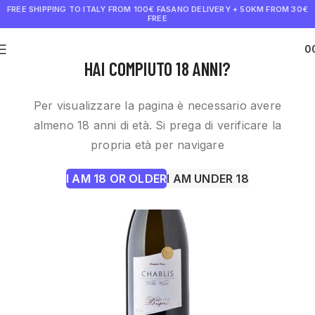
FREE SHIPPING TO ITALY FROM 100€
FASANO DELIVERY + 50KM FROM 30€
FREE
0
€
0.0
HAI COMPIUTO 18 ANNI?
Per visualizzare la pagina è necessario avere
almeno 18 anni di età. Si prega di verificare la
propria età per navigare
I AM 18 OR OLDER
I AM UNDER 18