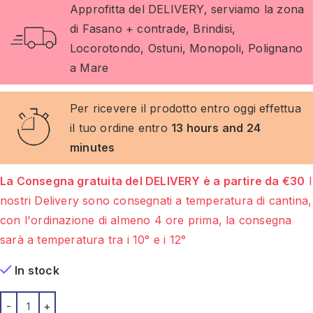
Approfitta del DELIVERY, serviamo la zona
di Fasano + contrade, Brindisi,
Locorotondo, Ostuni, Monopoli, Polignano
a Mare
Per ricevere il prodotto entro oggi effettua
il tuo ordine entro
13 hours and 24
minutes
La Consegna gratuita del DELIVERY è a partire da €30
I
nostri Delivery sono consegnati a temperatura di cantina,
con l'ordinazione di almeno 4 ore prima, la consegna
sarà a temperatura tra i 10° e i 12°
In stock