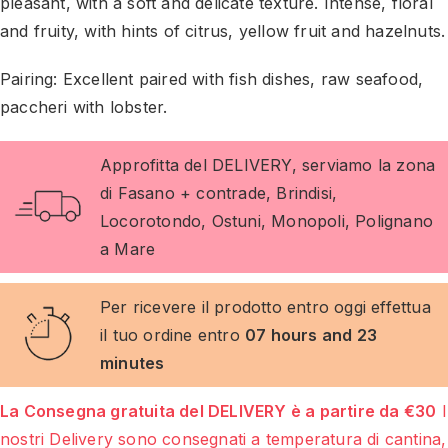
pleasant, with a soft and delicate texture. Intense, floral
and fruity, with hints of citrus, yellow fruit and hazelnuts.
Pairing: Excellent paired with fish dishes, raw seafood,
paccheri with lobster.
Approfitta del DELIVERY, serviamo la zona
di Fasano + contrade, Brindisi,
Locorotondo, Ostuni, Monopoli, Polignano
a Mare
Per ricevere il prodotto entro oggi effettua
il tuo ordine entro
07 hours and 23
minutes
La Consegna gratuita del DELIVERY è a partire da €30
I
nostri Delivery sono consegnati a temperatura di cantina,