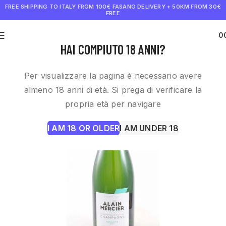
FREE SHIPPING TO ITALY FROM 100€
FASANO DELIVERY + 50KM FROM 30€
FREE
0
€
0.0
HAI COMPIUTO 18 ANNI?
Per visualizzare la pagina è necessario avere
almeno 18 anni di età. Si prega di verificare la
propria età per navigare
I AM 18 OR OLDER
I AM UNDER 18