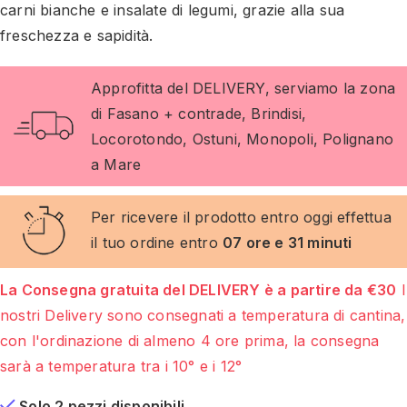
carni bianche e insalate di legumi, grazie alla sua
freschezza e sapidità.
Approfitta del DELIVERY, serviamo la zona
di Fasano + contrade, Brindisi,
Locorotondo, Ostuni, Monopoli, Polignano
a Mare
Per ricevere il prodotto entro oggi effettua
il tuo ordine entro
07 ore e 31 minuti
La Consegna gratuita del DELIVERY è a partire da €30
I
nostri Delivery sono consegnati a temperatura di cantina,
con l'ordinazione di almeno 4 ore prima, la consegna
sarà a temperatura tra i 10° e i 12°
Solo 2 pezzi disponibili