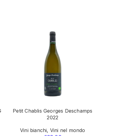
G
Petit Chablis Georges Deschamps
Villa Dei Pr
2022
DOCG Vi
Vini bianchi
,
Vini nel mondo
Vini bia