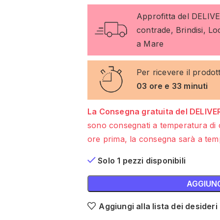
Approfitta del DELIV
contrade, Brindisi, L
a Mare
Per ricevere il prodot
03 ore e 33 minuti
La Consegna gratuita del DELIVER
sono consegnati a temperatura di 
ore prima, la consegna sarà a temp
Solo 1 pezzi disponibili
AGGIUNG
Aggiungi alla lista dei desideri