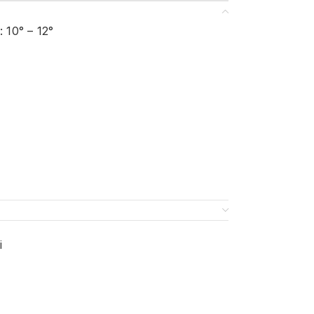
: 10° – 12°
i