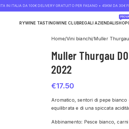
TA IN ITALIA DA 100€ DELIVERY GRATUITO PER FASANO + 45KM DA 30€ FI
PROVA
NE DELIVERY
WINE TASTING
WINE CLUB
REGALI AZIENDALI
SHOP
Home
Vini bianchi
Muller Thurgau
Muller Thurgau DO
2022
€
17.50
Aromatico, sentori di pepe bianco
equilibrata e di una spiccata acidit
Abbinamento: Pesce bianco, carni 