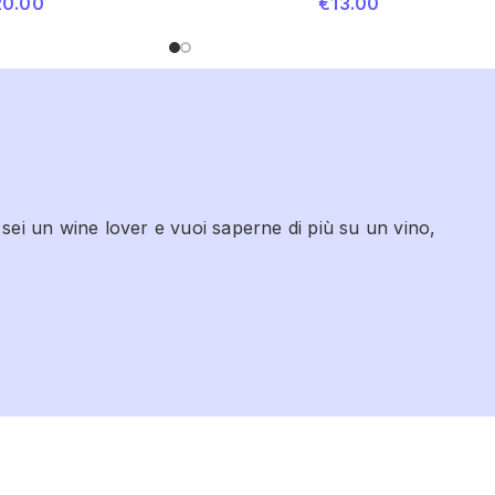
20.00
€
13.00
 sei un wine lover e vuoi saperne di più su un vino,