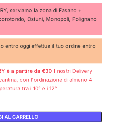
ERY, serviamo la zona di Fasano +
ocorotondo, Ostuni, Monopoli, Polignano
to entro oggi effettua il tuo ordine entro
Y è a partire da €30
I nostri Delivery
cantina, con l'ordinazione di almeno 4
eratura tra i 10° e i 12°
I AL CARRELLO