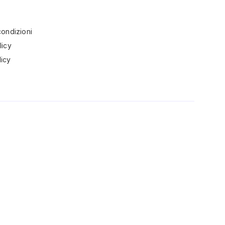
condizioni
licy
icy