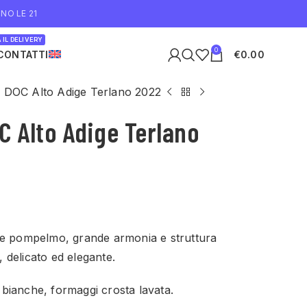
NO LE 21
 IL DELIVERY
0
CONTATTI
€
0.00
 DOC Alto Adige Terlano 2022
C Alto Adige Terlano
 e pompelmo, grande armonia e struttura
à, delicato ed elegante.
bianche, formaggi crosta lavata.