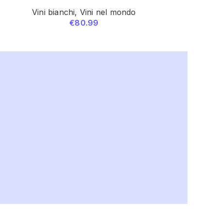
Vini bianchi
,
Vini nel mondo
Vini bia
€
80.99