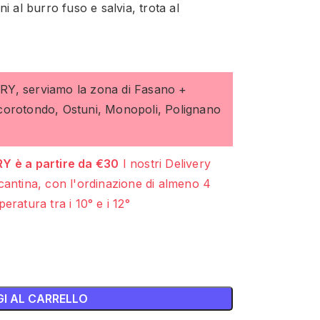
i al burro fuso e salvia, trota al
ERY, serviamo la zona di Fasano +
ocorotondo, Ostuni, Monopoli, Polignano
Y è a partire da €30
I nostri Delivery
cantina, con l'ordinazione di almeno 4
eratura tra i 10° e i 12°
I AL CARRELLO