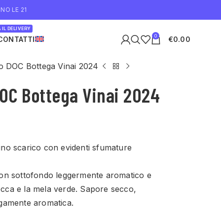
NO LE 21
 IL DELIVERY
0
CONTATTI
€
0.00
no DOC Bottega Vinai 2024
DOC Bottega Vinai 2024
rino scarico con evidenti sfumature
, con sottofondo leggermente aromatico e
cocca e la mela verde. Sapore secco,
gamente aromatica.