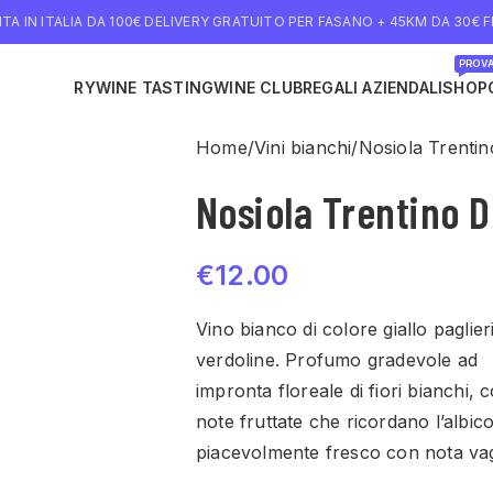
TA IN ITALIA DA 100€ DELIVERY GRATUITO PER FASANO + 45KM DA 30€ FI
PROVA
NE DELIVERY
WINE TASTING
WINE CLUB
REGALI AZIENDALI
SHOP
Home
Vini bianchi
Nosiola Trenti
Nosiola Trentino 
€
12.00
Vino bianco di colore giallo paglie
verdoline. Profumo gradevole ad
impronta floreale di fiori bianchi
note fruttate che ricordano l’albi
piacevolmente fresco con nota va