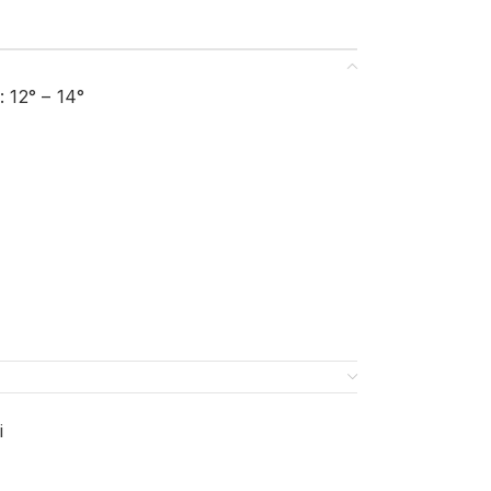
: 12° – 14°
i