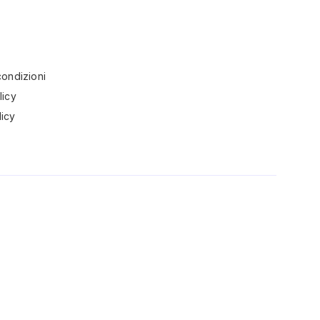
condizioni
licy
icy