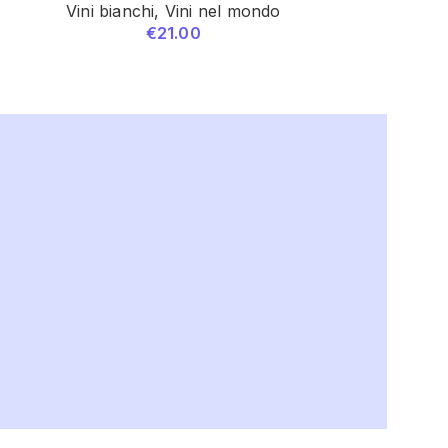
Vini bianchi
,
Vini nel mondo
€
21.00
Vini bianc