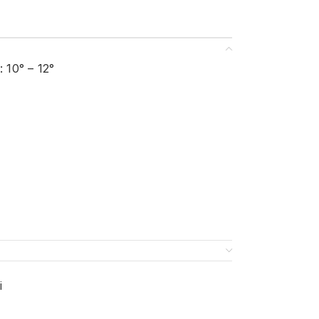
: 10° – 12°
i