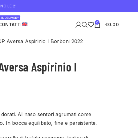
NO LE 21
 IL DELIVERY
0
CONTATTI
€
0.00
OP Aversa Aspirinio I Borboni 2022
Aversa Aspirinio I
si dorati. Al naso sentori agrumati come
. In bocca equilibato, fine e persistente.
rella di bufala campana, taglieri di