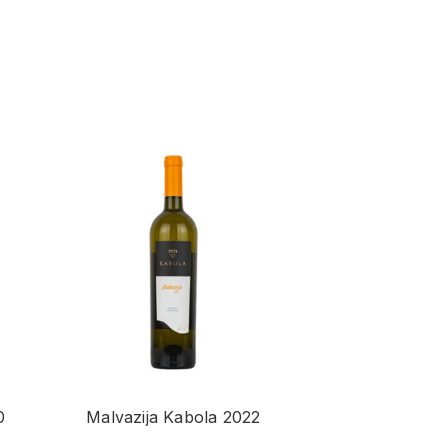
0
Malvazija Kabola 2022
Petit Chabl