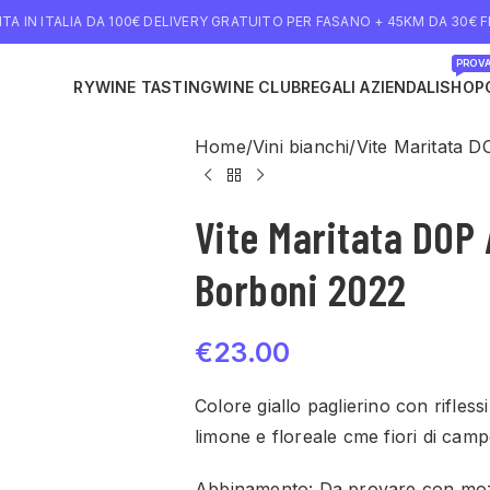
TA IN ITALIA DA 100€ DELIVERY GRATUITO PER FASANO + 45KM DA 30€ FI
PROVA
NE DELIVERY
WINE TASTING
WINE CLUB
REGALI AZIENDALI
SHOP
Home
Vini bianchi
Vite Maritata D
Vite Maritata DOP 
Borboni 2022
€
23.00
Colore giallo paglierino con rifles
limone e floreale cme fiori di campo
Abbinamento: Da provare con mozza