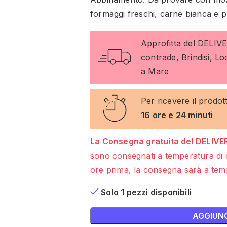
formaggi freschi, carne bianca e p
Approfitta del DELIV
contrade, Brindisi, L
a Mare
Per ricevere il prodot
16 ore e 24 minuti
La Consegna gratuita del DELIVER
sono consegnati a temperatura di 
ore prima, la consegna sarà a temp
Solo 1 pezzi disponibili
AGGIUNG