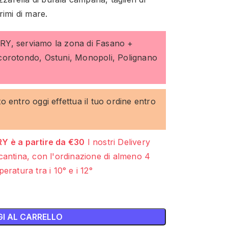
rimi di mare.
ERY, serviamo la zona di Fasano +
ocorotondo, Ostuni, Monopoli, Polignano
to entro oggi effettua il tuo ordine entro
Y è a partire da €30
I nostri Delivery
cantina, con l'ordinazione di almeno 4
eratura tra i 10° e i 12°
I AL CARRELLO