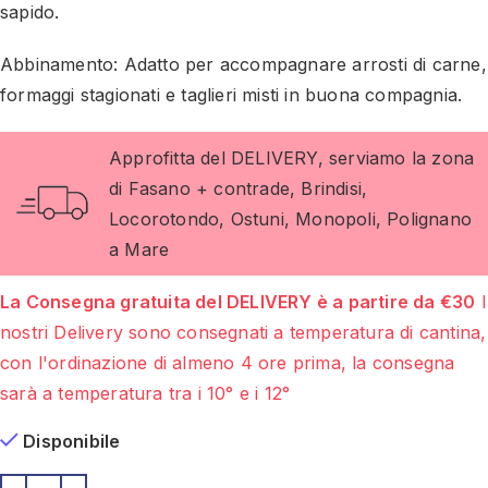
sapido.
Abbinamento: Adatto per accompagnare arrosti di carne,
formaggi stagionati e taglieri misti in buona compagnia.
Approfitta del DELIVERY, serviamo la zona
di Fasano + contrade, Brindisi,
Locorotondo, Ostuni, Monopoli, Polignano
a Mare
La Consegna gratuita del DELIVERY è a partire da €30
I
nostri Delivery sono consegnati a temperatura di cantina,
con l'ordinazione di almeno 4 ore prima, la consegna
sarà a temperatura tra i 10° e i 12°
Disponibile