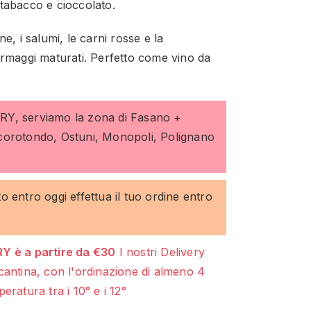
tabacco e cioccolato.
e, i salumi, le carni rosse e la
ormaggi maturati. Perfetto come vino da
ERY, serviamo la zona di Fasano +
ocorotondo, Ostuni, Monopoli, Polignano
to entro oggi effettua il tuo ordine entro
Y è a partire da €30
I nostri Delivery
cantina, con l'ordinazione di almeno 4
eratura tra i 10° e i 12°