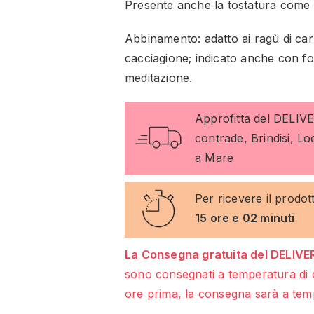
Presente anche la tostatura come 
Abbinamento: adatto ai ragù di carn
cacciagione; indicato anche con f
meditazione.
Approfitta del DELIV
contrade, Brindisi, L
a Mare
Per ricevere il prodot
15 ore e 02 minuti
La Consegna gratuita del DELIVER
sono consegnati a temperatura di 
ore prima, la consegna sarà a temp