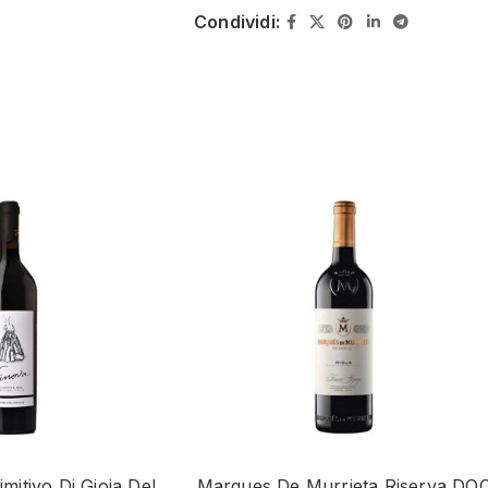
Condividi:
itivo Di Gioia Del
Marques De Murrieta Riserva DO