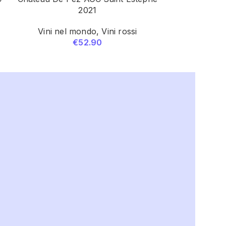
2021
Vini ita
Vini nel mondo
,
Vini rossi
€
52.90