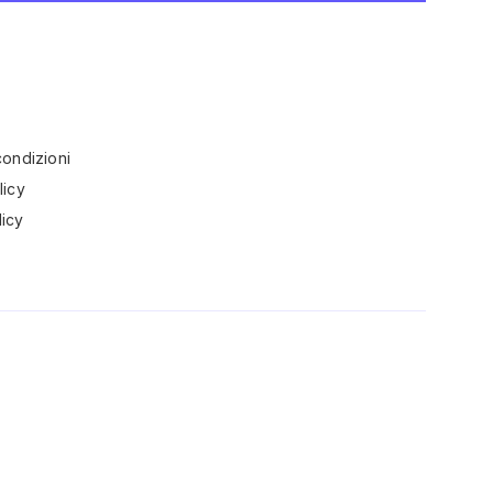
condizioni
licy
icy