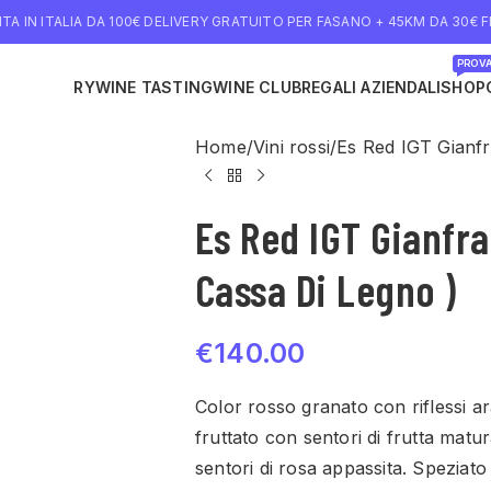
TA IN ITALIA DA 100€ DELIVERY GRATUITO PER FASANO + 45KM DA 30€ FI
PROVA
NE DELIVERY
WINE TASTING
WINE CLUB
REGALI AZIENDALI
SHOP
Home
Vini rossi
Es Red IGT Gianfr
Es Red IGT Gianfra
Cassa Di Legno )
€
140.00
Color rosso granato con riflessi ar
fruttato con sentori di frutta matu
sentori di rosa appassita. Speziato 