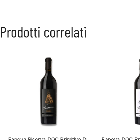
Prodotti correlati
Fanova Riserva DOC Primitivo Di
Fanova DOC Prim