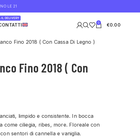
NO LE 21
 IL DELIVERY
0
CONTATTI
€
0.00
anco Fino 2018 ( Con Cassa Di Legno )
nco Fino 2018 ( Con
anciati, limpido e consistente. In bocca
ra come ciliegia, ribes, more. Floreale con
con sentori di cannella e vaniglia.