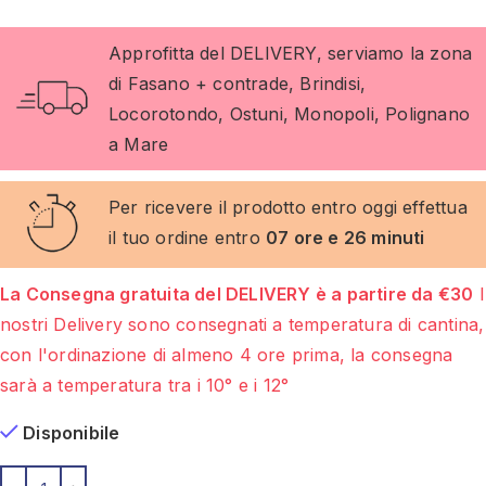
Approfitta del DELIVERY, serviamo la zona
di Fasano + contrade, Brindisi,
Locorotondo, Ostuni, Monopoli, Polignano
a Mare
Per ricevere il prodotto entro oggi effettua
il tuo ordine entro
07 ore e 26 minuti
La Consegna gratuita del DELIVERY è a partire da €30
I
nostri Delivery sono consegnati a temperatura di cantina,
con l'ordinazione di almeno 4 ore prima, la consegna
sarà a temperatura tra i 10° e i 12°
Disponibile