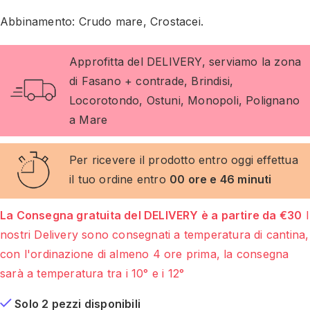
Abbinamento: Crudo mare, Crostacei.
Approfitta del DELIVERY, serviamo la zona
di Fasano + contrade, Brindisi,
Locorotondo, Ostuni, Monopoli, Polignano
a Mare
Per ricevere il prodotto entro oggi effettua
il tuo ordine entro
00 ore e 46 minuti
La Consegna gratuita del DELIVERY è a partire da €30
I
nostri Delivery sono consegnati a temperatura di cantina,
con l'ordinazione di almeno 4 ore prima, la consegna
sarà a temperatura tra i 10° e i 12°
Solo 2 pezzi disponibili