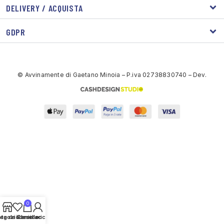
DELIVERY / ACQUISTA
GDPR
© Avvinamente di Gaetano Minoia – P.iva 02738830740 – Dev.
0
sta dei desideri
egozio
Carrello
Il mio account