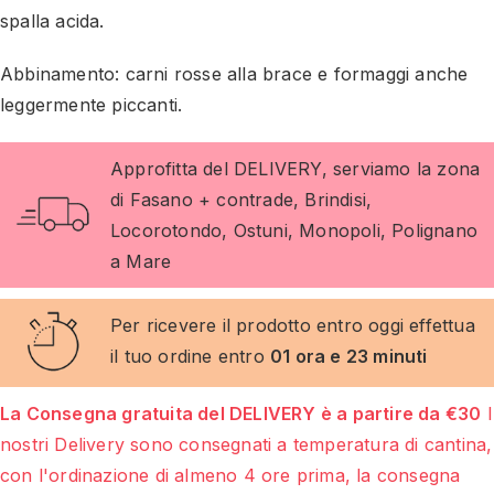
spalla acida.
Abbinamento: carni rosse alla brace e formaggi anche
leggermente piccanti.
Approfitta del DELIVERY, serviamo la zona
di Fasano + contrade, Brindisi,
Locorotondo, Ostuni, Monopoli, Polignano
a Mare
Per ricevere il prodotto entro oggi effettua
il tuo ordine entro
01 ora e 23 minuti
La Consegna gratuita del DELIVERY è a partire da €30
I
nostri Delivery sono consegnati a temperatura di cantina,
con l'ordinazione di almeno 4 ore prima, la consegna