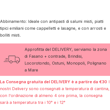
Abbinamento:
Ideale con antipasti di salumi misti, piatti
tipici emiliani come cappelletti e lasagne, e con arrosti e
bolliti misti.
Approfitta del DELIVERY, serviamo la zona
di Fasano + contrade, Brindisi,
Locorotondo, Ostuni, Monopoli, Polignano
a Mare
La Consegna gratuita del DELIVERY è a partire da €30
I
nostri Delivery sono consegnati a temperatura di cantina,
con l'ordinazione di almeno 4 ore prima, la consegna
sarà a temperatura tra i 10° e i 12°