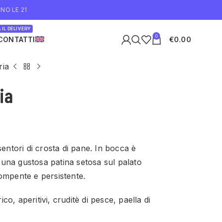
NO LE 21
 IL DELIVERY
0
CONTATTI
€
0.00
ria
ia
sentori di crosta di pane. In bocca è
no una gustosa patina setosa sul palato
ompente e persistente.
o, aperitivi, cruditè di pesce, paella di