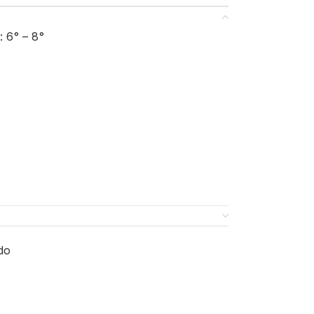
: 6° – 8°
do