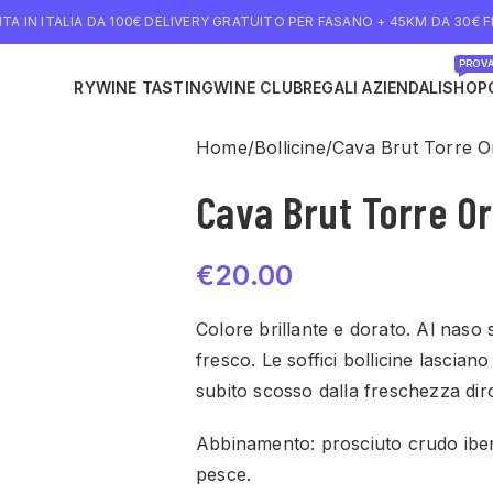
TA IN ITALIA DA 100€ DELIVERY GRATUITO PER FASANO + 45KM DA 30€ FI
PROVA
NE DELIVERY
WINE TASTING
WINE CLUB
REGALI AZIENDALI
SHOP
Home
Bollicine
Cava Brut Torre O
Cava Brut Torre Or
€
20.00
Colore brillante e dorato. Al naso 
fresco. Le soffici bollicine lascia
subito scosso dalla freschezza dir
Abbinamento: prosciuto crudo iberic
pesce.