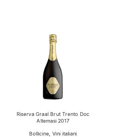
Riserva Graal Brut Trento Doc
Pas Dosè Met
Altemasi 2017
Bollic
Bollicine
,
Vini italiani