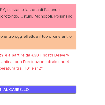
ERY, serviamo la zona di Fasano +
ocorotondo, Ostuni, Monopoli, Polignano
to entro oggi effettua il tuo ordine entro
Y è a partire da €30
I nostri Delivery
cantina, con l'ordinazione di almeno 4
eratura tra i 10° e i 12°
I AL CARRELLO