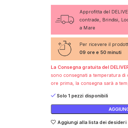
Approfitta del DELIV
contrade, Brindisi, L
a Mare
Per ricevere il prodot
09 ore e 50 minuti
La Consegna gratuita del DELIVER
sono consegnati a temperatura di 
ore prima, la consegna sarà a temp
Solo 1 pezzi disponibili
AGGIUNG
Aggiungi alla lista dei desideri