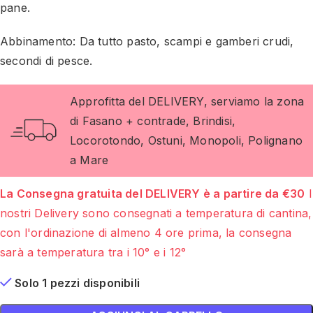
pane.
Abbinamento: Da tutto pasto, scampi e gamberi crudi,
secondi di pesce.
Approfitta del DELIVERY, serviamo la zona
di Fasano + contrade, Brindisi,
Locorotondo, Ostuni, Monopoli, Polignano
a Mare
La Consegna gratuita del DELIVERY è a partire da €30
I
nostri Delivery sono consegnati a temperatura di cantina,
con l'ordinazione di almeno 4 ore prima, la consegna
sarà a temperatura tra i 10° e i 12°
Solo 1 pezzi disponibili