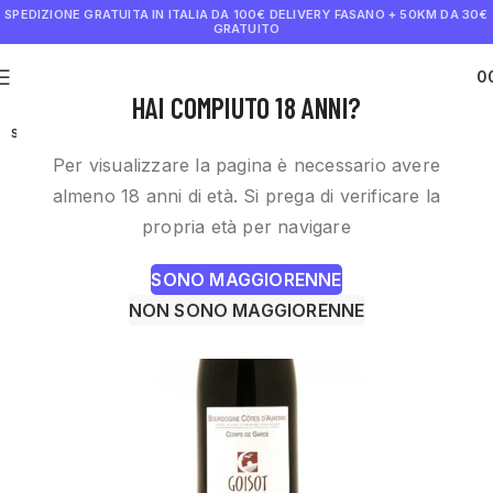
SPEDIZIONE GRATUITA IN ITALIA DA 100€
DELIVERY FASANO + 50KM DA 30€
GRATUITO
0
€
0.0
HAI COMPIUTO 18 ANNI?
SOLD OUT
Per visualizzare la pagina è necessario avere
almeno 18 anni di età. Si prega di verificare la
propria età per navigare
SONO MAGGIORENNE
NON SONO MAGGIORENNE