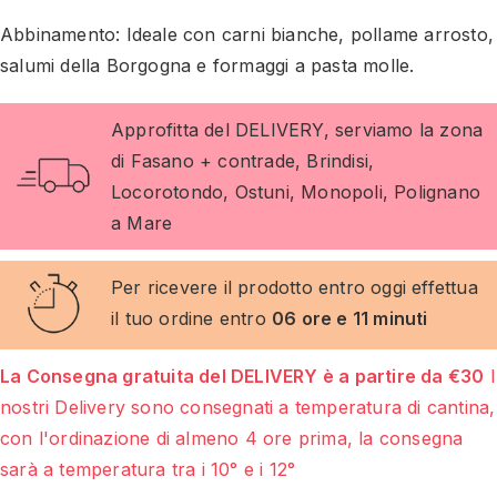
Abbinamento:
Ideale con carni bianche, pollame arrosto,
salumi della Borgogna e formaggi a pasta molle.
Approfitta del DELIVERY, serviamo la zona
di Fasano + contrade, Brindisi,
Locorotondo, Ostuni, Monopoli, Polignano
a Mare
Per ricevere il prodotto entro oggi effettua
il tuo ordine entro
06 ore e 11 minuti
La Consegna gratuita del DELIVERY è a partire da €30
I
nostri Delivery sono consegnati a temperatura di cantina,
con l'ordinazione di almeno 4 ore prima, la consegna
sarà a temperatura tra i 10° e i 12°