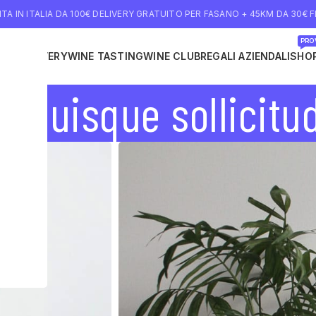
TA IN ITALIA DA 100€ DELIVERY GRATUITO PER FASANO + 45KM DA 30€ FI
PROV
INE DELIVERY
WINE TASTING
WINE CLUB
REGALI AZIENDALI
SHO
 quisque sollicitu