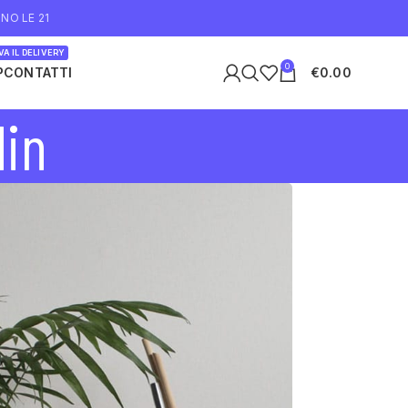
NO LE 21
A IL DELIVERY
0
P
CONTATTI
€
0.00
din