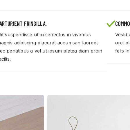
ARTURIENT FRINGILLA.
COMMO
lit suspendisse ut in senectus in vivamus
Vestib
agnis adipiscing placerat accumsan laoreet
orci p
ec penatibus a vel ut ipsum platea diam proin
felis i
acilis.