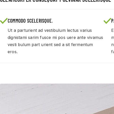
COMMODO SCELERISQUE.
P
Ut a parturient ad vestibulum lectus varius
E
dignistami sarim fusce mi pos uere ante vivamus
m
vesti bulum part urient sed a sit fermentum
n
eros.
f