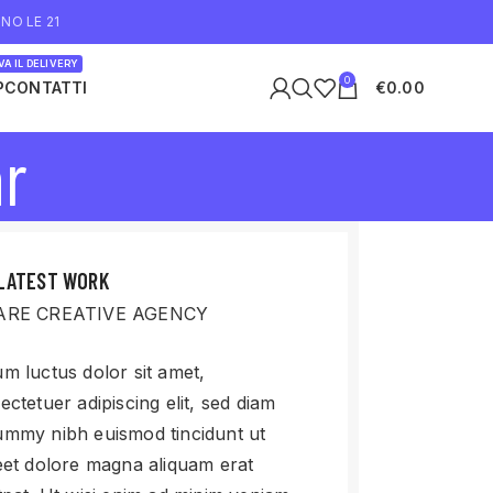
NO LE 21
A IL DELIVERY
0
P
CONTATTI
€
0.00
ar
LATEST WORK
ARE CREATIVE AGENCY
m luctus dolor sit amet,
ectetuer adipiscing elit, sed diam
mmy nibh euismod tincidunt ut
eet dolore magna aliquam erat