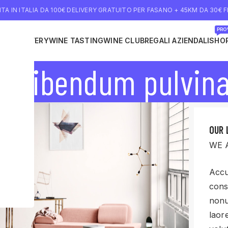
TA IN ITALIA DA 100€ DELIVERY GRATUITO PER FASANO + 45KM DA 30€ FI
PROV
INE DELIVERY
WINE TASTING
WINE CLUB
REGALI AZIENDALI
SHO
us bibendum pulvin
OUR 
WE 
Accu
cons
nonu
laor