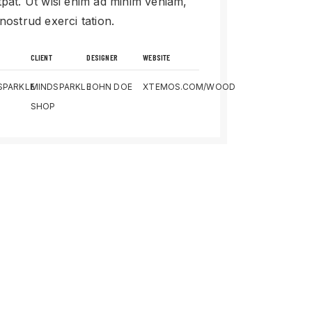
tpat. Ut wisi enim ad minim veniam,
 nostrud exerci tation.
CLIENT
DESIGNER
WEBSITE
SPARKLE
MINDSPARKLE
JOHN DOE
XTEMOS.COM/WOOD
SHOP