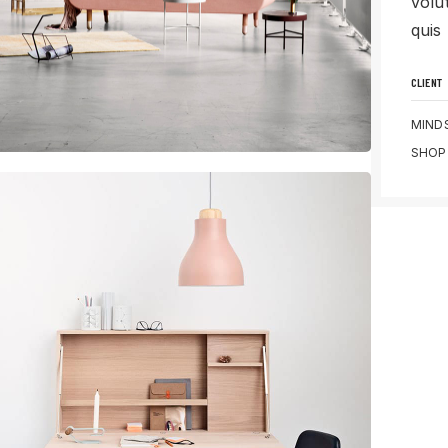
volu
quis
CLIENT
MIND
SHOP