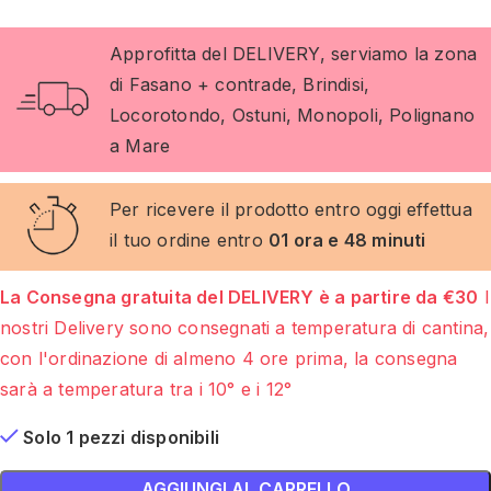
Approfitta del DELIVERY, serviamo la zona
di Fasano + contrade, Brindisi,
Locorotondo, Ostuni, Monopoli, Polignano
a Mare
Per ricevere il prodotto entro oggi effettua
il tuo ordine entro
01 ora e 48 minuti
La Consegna gratuita del DELIVERY è a partire da €30
I
nostri Delivery sono consegnati a temperatura di cantina,
con l'ordinazione di almeno 4 ore prima, la consegna
sarà a temperatura tra i 10° e i 12°
Solo 1 pezzi disponibili
AGGIUNGI AL CARRELLO