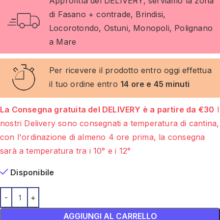
Approfitta del DELIVERY, serviamo la zona
di Fasano + contrade, Brindisi,
Locorotondo, Ostuni, Monopoli, Polignano
a Mare
Per ricevere il prodotto entro oggi effettua
il tuo ordine entro
14 ore e 45 minuti
La Consegna gratuita del DELIVERY è a partire da €30
I
nostri Delivery sono consegnati a temperatura di cantina,
con l'ordinazione di almeno 4 ore prima, la consegna
sarà a temperatura tra i 10° e i 12°
Disponibile
AGGIUNGI AL CARRELLO