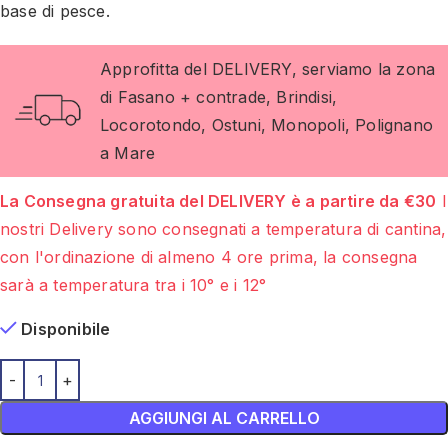
base di pesce.
Approfitta del DELIVERY, serviamo la zona
di Fasano + contrade, Brindisi,
Locorotondo, Ostuni, Monopoli, Polignano
a Mare
La Consegna gratuita del DELIVERY è a partire da €30
I
nostri Delivery sono consegnati a temperatura di cantina,
con l'ordinazione di almeno 4 ore prima, la consegna
sarà a temperatura tra i 10° e i 12°
Disponibile
AGGIUNGI AL CARRELLO