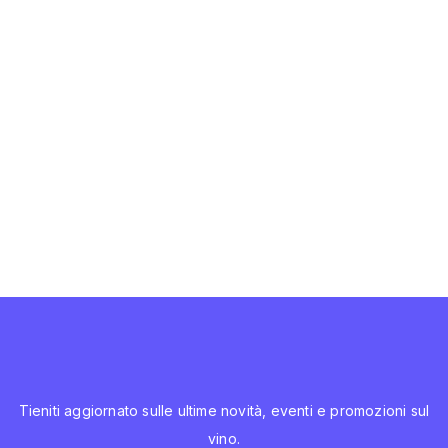
Tieniti aggiornato sulle ultime novità, eventi e promozioni sul
vino.