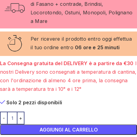
di Fasano + contrade, Brindisi,
Locorotondo, Ostuni, Monopoli, Polignano
a Mare
Per ricevere il prodotto entro oggi effettua
il tuo ordine entro
06 ore e 25 minuti
La Consegna gratuita del DELIVERY è a partire da €30
I
nostri Delivery sono consegnati a temperatura di cantina,
con l'ordinazione di almeno 4 ore prima, la consegna
sarà a temperatura tra i 10° e i 12°
Solo 2 pezzi disponibili
AGGIUNGI AL CARRELLO