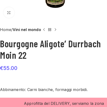
Click to enlarge
Home
Vini nel mondo
Bourgogne Aligote’ Durrbach
Moin 22
€
55.00
Abbinamento: Carni bianche, formaggi morbidi.
Approfitta del DELIVERY, serviamo la zona